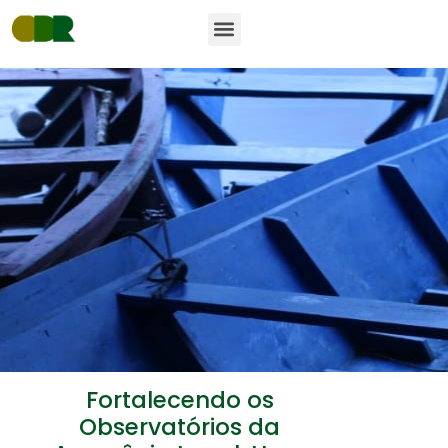
Skip
Post
Menu
to
navigation
content
Fortalecendo os
Observatórios da