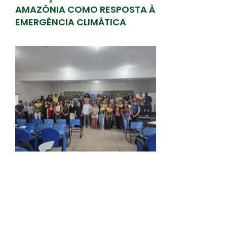
AMAZÔNIA COMO RESPOSTA À
o
r
i
p
k
n
p
EMERGÊNCIA CLIMÁTICA